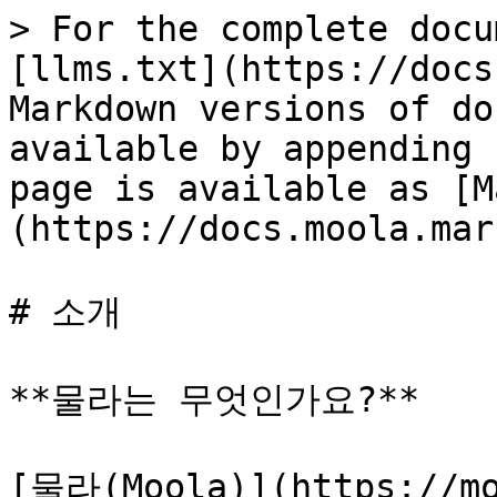
> For the complete docu
[llms.txt](https://docs
Markdown versions of do
available by appending 
page is available as [M
(https://docs.moola.mar
# 소개

**물라는 무엇인가요?**

[물라(Moola)](https://